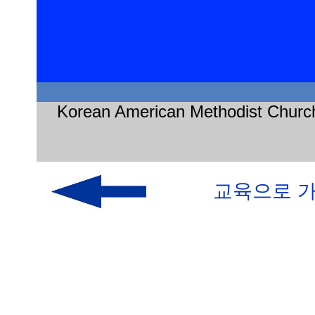
Korean American Methodist Churc
교육으로 