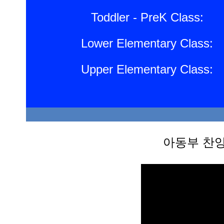
Toddler - PreK Class:
Lower Elementary Class:
Upper Elementary Class:
아동부 찬양 