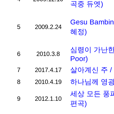
곡중 듀엣)
Gesu Bambi
5
2009.2.24
혜정)
심령이 가난한자는
6
2010.3.8
Poor)
살아계신 주 /
7
2017.4.17
하나님께 영광-To
8
2010.4.19
세상 모든 풍
9
2012.1.10
편곡)