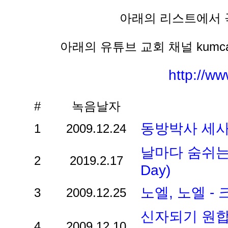
아래의 리스트에서 
아래의 유튜브 교회 채널 kumc
http://w
#
녹음날자
동방박사 세사
1
2009.12.24
날마다 숨쉬는 
2
2019.2.17
Day)
노엘, 노엘 -
3
2009.12.25
신자되기 원합
4
2009.12.10